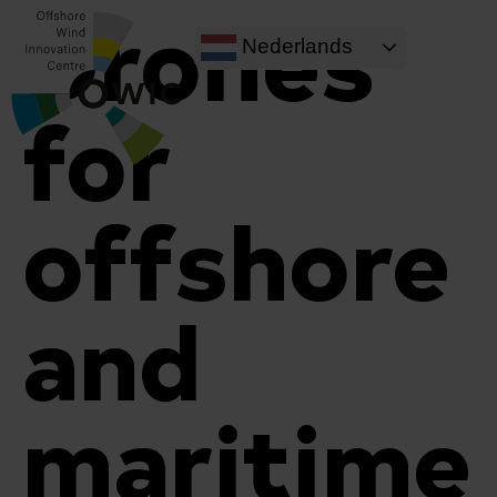
Drones
Nederlands
for
offshore
and
maritime