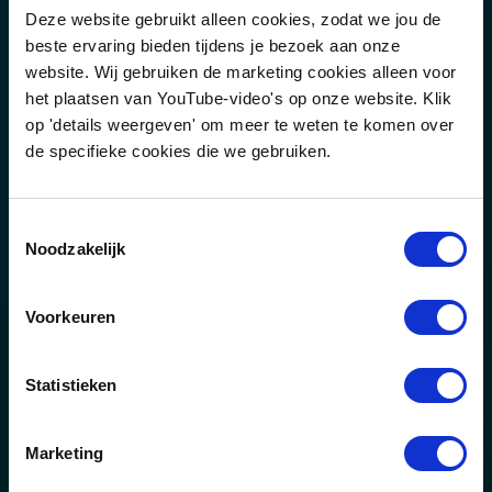
Deze website gebruikt alleen cookies, zodat we jou de
beste ervaring bieden tijdens je bezoek aan onze
OWIC
website. Wij gebruiken de marketing cookies alleen voor
het plaatsen van YouTube-video's op onze website. Klik
Over ons
op 'details weergeven' om meer te weten te komen over
de specifieke cookies die we gebruiken.
Faciliteiten
Projecten
Toestemmingsselectie
Noodzakelijk
Rapporten & publicaties
Informatieflyer OWIC
Voorkeuren
Statistieken
OFFSHORE WIND
INNOVATION CENTRE
Marketing
Het OWIC is een informatie-, trainings- en
innovatiecentrum voor bedrijven en instellingen die