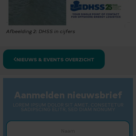
Afbeelding 2: DHSS in cijfers
NIEUWS & EVENTS OVERZICHT
Aanmelden nieuwsbrief
LOREM IPSUM DOLOR SIT AMET, CONSETETUR
SADIPSCING ELITR, SED DIAM NONUMY