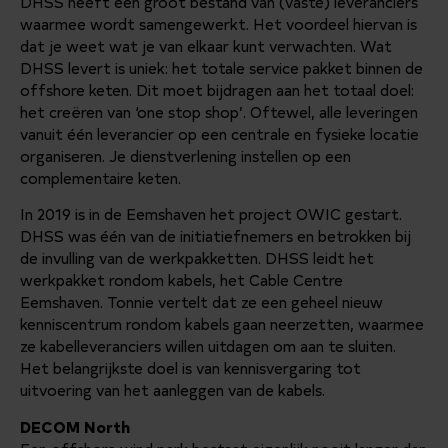
DHSS heeft een groot bestand van (vaste) leveranciers
waarmee wordt samengewerkt. Het voordeel hiervan is
dat je weet wat je van elkaar kunt verwachten. Wat
DHSS levert is uniek: het totale service pakket binnen de
offshore keten. Dit moet bijdragen aan het totaal doel:
het creëren van ‘one stop shop’. Oftewel, alle leveringen
vanuit één leverancier op een centrale en fysieke locatie
organiseren. Je dienstverlening instellen op een
complementaire keten.
In 2019 is in de Eemshaven het project OWIC gestart.
DHSS was één van de initiatiefnemers en betrokken bij
de invulling van de werkpakketten. DHSS leidt het
werkpakket rondom kabels, het Cable Centre
Eemshaven. Tonnie vertelt dat ze een geheel nieuw
kenniscentrum rondom kabels gaan neerzetten, waarmee
ze kabelleveranciers willen uitdagen om aan te sluiten.
Het belangrijkste doel is van kennisvergaring tot
uitvoering van het aanleggen van de kabels.
DECOM North