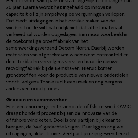
Een offshore wind park bestaat eigenlijk nooit langer dan
20 jaar. Daarna wordt het ingehaald op innovatie,
capaciteit of zijn simpelweg de vergunningen verlopen.
Dat biedt uitdagingen in het circulair maken van de
windsector. Je wilt natuurlijk niet dat al het materiaal
verkeerd zal worden opgeslagen. Een mooi voorbeeld is
de toekomstige proeffabriek van het
samenwerkingsverband Decom North. Daarbij worden
materialen van afgeschreven windmolens ontmanteld en
de rotorbladen vervolgens vervoerd naar de nieuwe
recyclingfabriek bij de Eemshaven. Hieruit komen
grondstoffen voor de productie van nieuwe onderdelen
voort. Volgens Tonnie is dit een uniek en nog nergens
anders vertoond proces.
Groeien en samenwerken
Er is een enorme groei te zien in de offshore wind. OWIC
draagt honderd procent bij aan de innovatie van de
offshore wind keten. Doel is om partijen bij elkaar te
brengen, de ‘we’ gedachte krijgen. Daar liggen nog wel
uitdagingen, aldus Tonnie. Veel partijen zijn gewend enkel