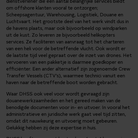
dienstverlener die een aantal belangrijke services biedt
om offshore klanten vooral te ontzorgen;
Scheepsagentuur, Warehousing, Logistiek, Douane en
Luchtvaart. Het grootste deel van het werk vindt dus in
de havens plaats, maar ook bijvoorbeeld op windparken
uit de kust. Zo leveren ze bijvoorbeeld helikopters
services. Ze faciliteren van aanvraag tot het charteren
van een heli voor de betreffende vlucht. Ook wordt er
de laatste tijd veel gepraat over de inzet van drones. Het
vervoeren van een pakketje is daarmee goedkoper en
efficiënter. Een ander alternatief zijn zogenoemde Crew
Transfer Vessels (CTV’s), waarmee technici vanuit een
haven naar de betreffende boot worden gebracht.
Waar DHSS ook veel voor wordt gevraagd zijn
douanewerkzaamheden en het gereed maken van de
benodigde documenten voor in- en uitvoer. In vooral het
administratieve en juridische werk gaat veel tijd zitten,
omdat dit nauwkeurig en uitvoerig moet gebeuren.
Gelukkig hebben zij deze expertise in huis.